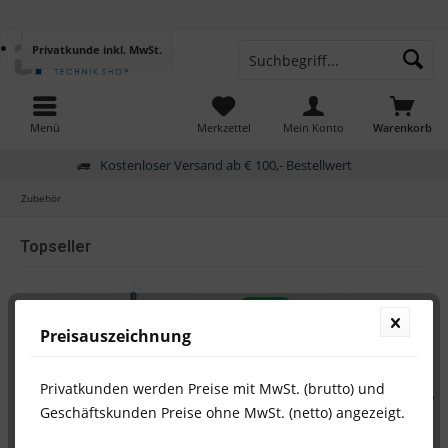
Privatkunde
inkl. MwSt.
Menü
Merkzettel
Mein Konto
Warenkorb
Kostenloser Versand ab € 100,- Bestellwert
Zubehör
Topseller
TIPP!
Preisauszeichnung
Privatkunden werden Preise mit MwSt. (brutto) und
Geschäftskunden Preise ohne MwSt. (netto) angezeigt.
PVC Sauglanze mit
GT BNC-Adapter mit