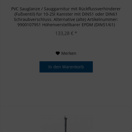
PVC Sauglanze / Sauggarnitur mit Rückflussverhinderer
(Fußventil) für 10-25l Kanister mit DIN51 oder DIN61
Schraubverschluss. Alternative (alte) Artikelnummer:
9900107951 Höhenverstellbarer EPDM (DIN51/61)
Schraubadapter im Lieferumfang,...
133,28 € *
Merken
In den
Warenkorb