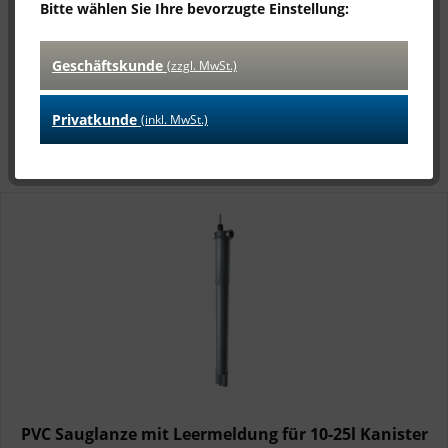
Bitte wählen Sie Ihre bevorzugte Einstellung:
Rückflussverhinderer
Schraubanschluss (2adrig)
ab 29,16 € *
2,98 € *
Geschäftskunde
(zzgl. MwSt.)
Filtern
Privatkunde
(inkl. MwSt.)
PVC Sauglanze mit Leermeldung für 10-25l Kanister