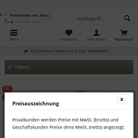
Privatkunde
inkl. MwSt.
Menü
Merkzettel
Mein Konto
Warenkorb
Kostenloser Versand ab € 100,- Bestellwert
Filtern
TIPP!
Preisauszeichnung
Privatkunden werden Preise mit MwSt. (brutto) und
Geschäftskunden Preise ohne MwSt. (netto) angezeigt.