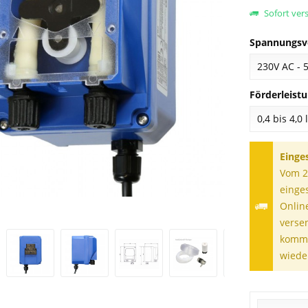
Sofort vers
Spannungsv
Förderleistu
Einge
Vom 28
einge
Onlin
verse
komme
wiede