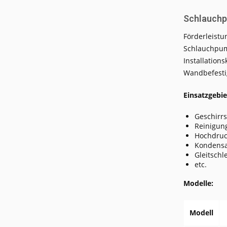
Schlauchp
Förderleistu
Schlauchpump
Installation
Wandbefest
Einsatzgebie
Geschirr
Reinigun
Hochdruc
Kondens
Gleitschl
etc.
Modelle:
Modell