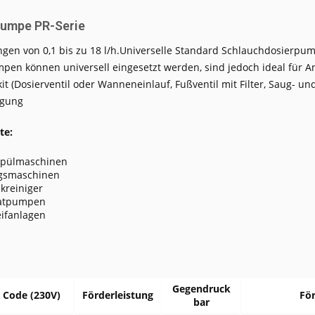
umpe PR-Serie
ngen von 0,1 bis zu 18 l/h.Universelle Standard Schlauchdosierpum
en können universell eingesetzt werden, sind jedoch ideal für A
skit (Dosierventil oder Wanneneinlauf, Fußventil mit Filter, Saug- u
igung
te:
spülmaschinen
gsmaschinen
kreiniger
atpumpen
eifanlagen
Gegendruck
Code (230V)
Förderleistung
Fö
bar