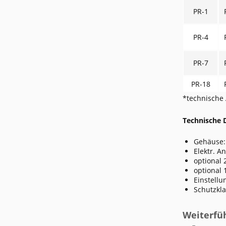
PR-1
PR-4
PR-7
PR-18
*technische 
Technische 
Gehäuse: 
Elektr. A
optional 2
optional 
Einstellu
Schutzkla
Weiterfü