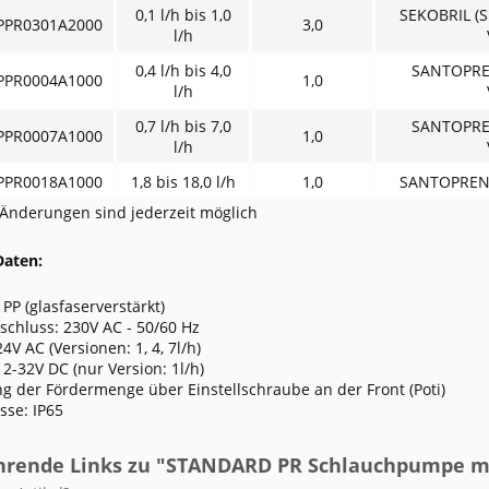
0,1 l/h bis 1,0
SEKOBRIL (S
PPR0301A2000
3,0
l/h
0,4 l/h bis 4,0
SANTOPRE
PPR0004A1000
1,0
l/h
0,7 l/h bis 7,0
SANTOPRE
PPR0007A1000
1,0
l/h
PPR0018A1000
1,8 bis 18,0 l/h
1,0
SANTOPRENE
Änderungen sind jederzeit möglich
Daten:
PP (glasfaserverstärkt)
nschluss: 230V AC - 50/60 Hz
4V AC (Versionen: 1, 4, 7l/h)
12-32V DC (nur Version: 1l/h)
ng der Fördermenge über Einstellschraube an der Front (Poti)
sse: IP65
hrende Links zu "STANDARD PR Schlauchpumpe mi